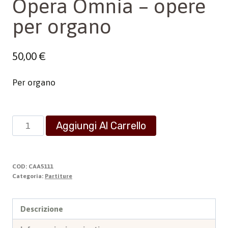
Opera Omnia – opere
per organo
50,00
€
Per organo
Opera
Aggiungi Al Carrello
Omnia
-
opere
COD:
CAA5111
per
Categoria:
Partiture
organo
quantità
Descrizione