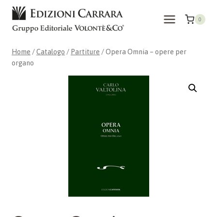
Salta
al
0
contenuto
Home
/
Catalogo
/
Partiture
/
Opera Omnia – opere per
organo