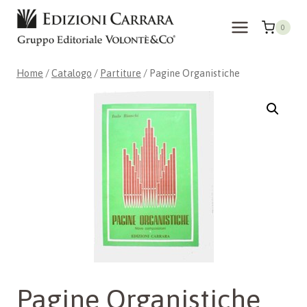
Salta
al
0
contenuto
Home
/
Catalogo
/
Partiture
/
Pagine Organistiche
Pagine Organistiche