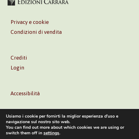
Privacy e cookie
Condizioni di vendita
Crediti
Login
Accessibilità
Usiamo i cookie per fornirti la miglior esperienza d'uso e
navigazione sul nostro sito web.
You can find out more about which cookies we are using or
Volontè & Co. Srl – P.I. 06181480960 –
info@volonte-
switch them off in
settings
.
co.com
– Tel.
+39 02 45473285