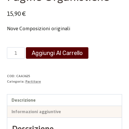
15,90
€
Nove Composizioni originali
Pagine
Aggiungi Al Carrello
Organistiche
quantità
COD:
CAA3625
Categoria:
Partiture
Descrizione
Informazioni aggiuntive
Descrizione