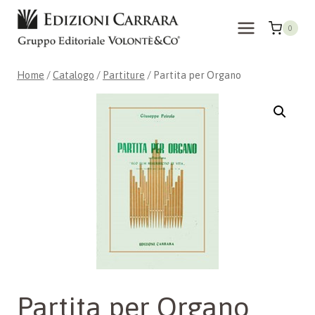
Salta
al
0
contenuto
Home
/
Catalogo
/
Partiture
/
Partita per Organo
Partita per Organo