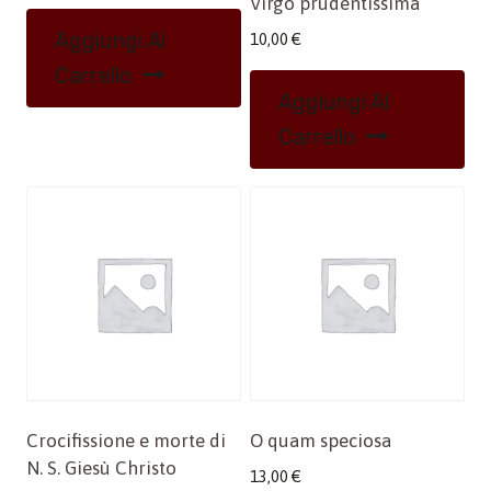
Virgo prudentissima
Aggiungi Al
10,00
€
Carrello
Aggiungi Al
Carrello
Crocifissione e morte di
O quam speciosa
N. S. Giesù Christo
13,00
€