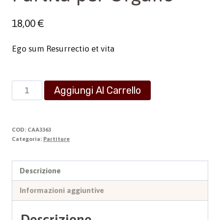
18,00
€
Ego sum Resurrectio et vita
Partita
Aggiungi Al Carrello
per
Organo
quantità
COD:
CAA3363
Categoria:
Partiture
Descrizione
Informazioni aggiuntive
Descrizione