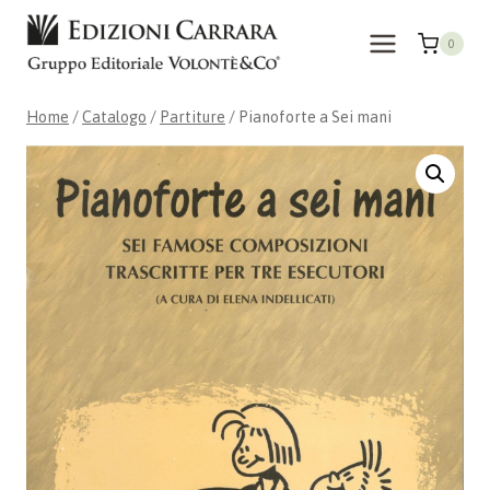
Salta
al
0
contenuto
Home
/
Catalogo
/
Partiture
/
Pianoforte a Sei mani