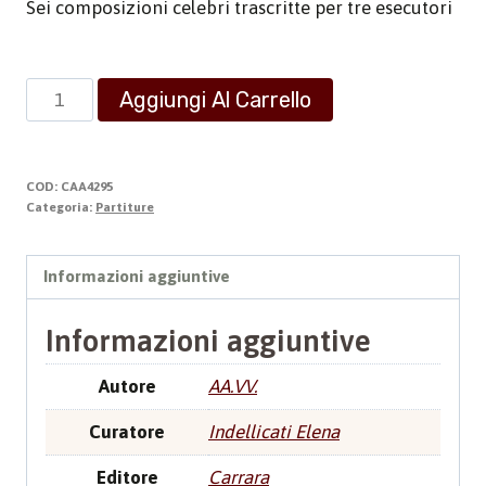
Sei composizioni celebri trascritte per tre esecutori
Pianoforte
Aggiungi Al Carrello
a
Sei
mani
COD:
CAA4295
quantità
Categoria:
Partiture
Informazioni aggiuntive
Informazioni aggiuntive
Autore
AA.VV.
Curatore
Indellicati Elena
Editore
Carrara