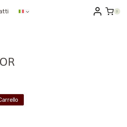
atti
0
NOR
Carrello