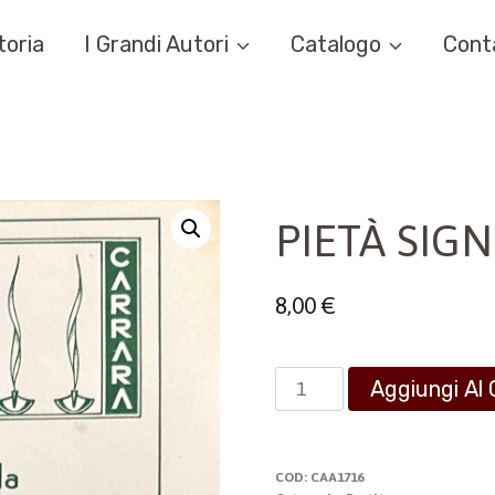
toria
I Grandi Autori
Catalogo
Cont
PIETÀ SIG
8,00
€
PIETÀ
Aggiungi Al 
SIGNOR
quantità
COD:
CAA1716