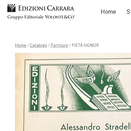
Salta
Home
S
al
contenuto
Home
/
Catalogo
/
Partiture
/
PIETÀ SIGNOR