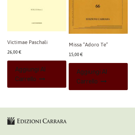
Victimae Paschali
Missa “Adoro Te”
26,00
€
15,00
€
Aggiungi Al
Aggiungi Al
Carrello
Carrello