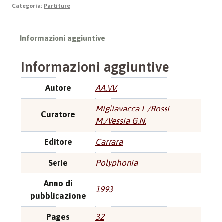
quantità
Categoria:
Partiture
Informazioni aggiuntive
Informazioni aggiuntive
Autore
AA.VV.
Migliavacca L./Rossi
Curatore
M./Vessia G.N.
Editore
Carrara
Serie
Polyphonia
Anno di
1993
pubblicazione
Pages
32