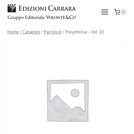
Salta
al
0
contenuto
Home
/
Catalogo
/
Partiture
/
Polyphonia – Vol. 10