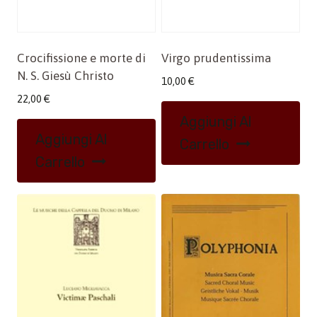
Crocifissione e morte di
Virgo prudentissima
N. S. Giesù Christo
10,00
€
22,00
€
Aggiungi Al
Aggiungi Al
Carrello
Carrello