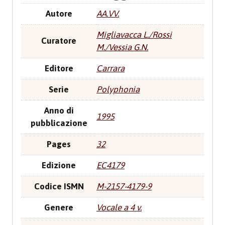
Autore
AA.VV.
Migliavacca L./Rossi
Curatore
M./Vessia G.N.
Editore
Carrara
Serie
Polyphonia
Anno di
1995
pubblicazione
Pages
32
Edizione
EC4179
Codice ISMN
M-2157-4179-9
Genere
Vocale a 4 v.