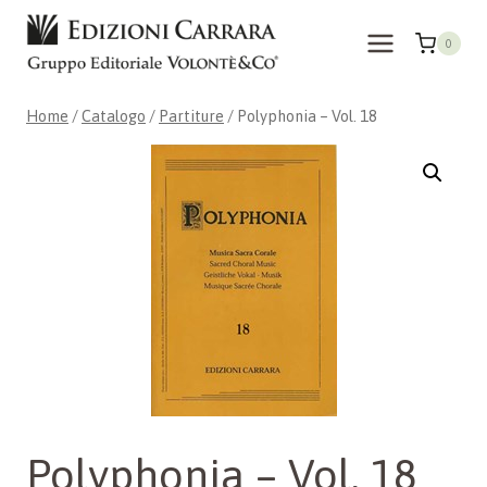
Salta
al
0
contenuto
Home
/
Catalogo
/
Partiture
/
Polyphonia – Vol. 18
Polyphonia – Vol. 18