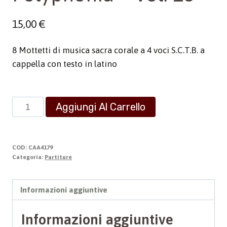
15,00
€
8 Mottetti di musica sacra corale a 4 voci S.C.T.B. a
cappella con testo in latino
Polyphonia
Aggiungi Al Carrello
-
Vol.
18
COD:
CAA4179
quantità
Categoria:
Partiture
Informazioni aggiuntive
Informazioni aggiuntive