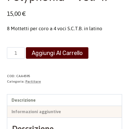
15,00
€
8 Mottetti per coro a 4 voci S.C.T.B. in latino
Polyphonia
Aggiungi Al Carrello
-
Vol.
47
COD:
CAA4595
quantità
Categoria:
Partiture
Descrizione
Informazioni aggiuntive
Descrizione