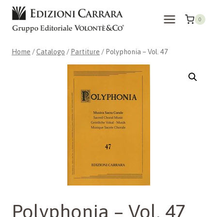
Salta
al
0
contenuto
Home
/
Catalogo
/
Partiture
/
Polyphonia – Vol. 47
Polyphonia – Vol. 47