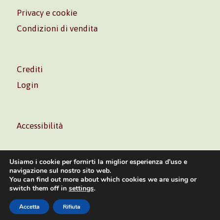
Privacy e cookie
Condizioni di vendita
Crediti
Login
Accessibilità
Usiamo i cookie per fornirti la miglior esperienza d'uso e
navigazione sul nostro sito web.
You can find out more about which cookies we are using or
Volontè & Co. Srl – P.I. 06181480960 –
info@volonte-
switch them off in
settings
.
co.com
– Tel.
+39 02 45473285
Accetta
Rifiuta