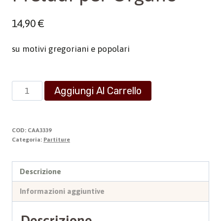
14,90
€
su motivi gregoriani e popolari
Preludi
Aggiungi Al Carrello
per
Organo
quantità
COD:
CAA3339
Categoria:
Partiture
Descrizione
Informazioni aggiuntive
Descrizione