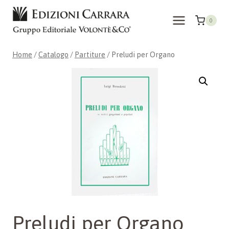
Salta
al
0
contenuto
Home
/
Catalogo
/
Partiture
/
Preludi per Organo
Preludi per Organo