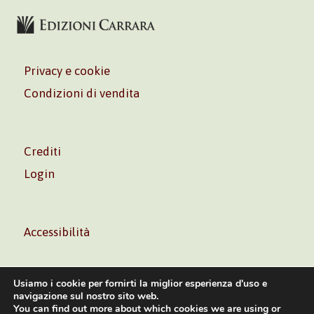
Privacy e cookie
Condizioni di vendita
Crediti
Login
Accessibilità
Usiamo i cookie per fornirti la miglior esperienza d'uso e
navigazione sul nostro sito web.
You can find out more about which cookies we are using or
Volontè & Co. Srl – P.I. 06181480960 –
info@volonte-