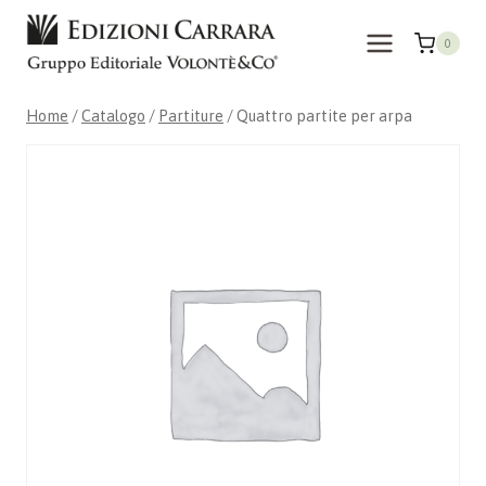
Salta
al
0
contenuto
Home
/
Catalogo
/
Partiture
/
Quattro partite per arpa