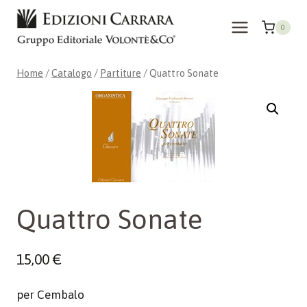
Salta
al
0
contenuto
Home
/
Catalogo
/
Partiture
/
Quattro Sonate
Quattro Sonate
15,00
€
per Cembalo