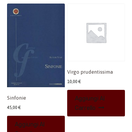
Virgo prudentissima
10,00
€
Aggiungi Al
Sinfonie
Carrello
45,00
€
Aggiungi Al