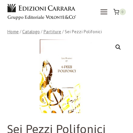
Salta
al
0
contenuto
Home
/
Catalogo
/
Partiture
/
Sei Pezzi Polifonici
Sei Pezzi Polifonici