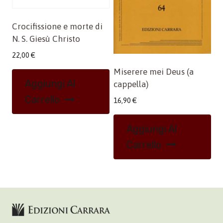
Crocifissione e morte di
N. S. Giesù Christo
22,00
€
Miserere mei Deus (a
Aggiungi Al
cappella)
Carrello
16,90
€
Aggiungi Al
Carrello