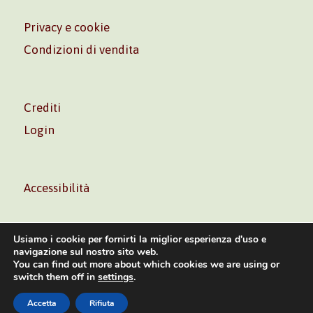
Privacy e cookie
Condizioni di vendita
Crediti
Login
Accessibilità
Usiamo i cookie per fornirti la miglior esperienza d'uso e
navigazione sul nostro sito web.
You can find out more about which cookies we are using or
Volontè & Co. Srl – P.I. 06181480960 –
info@volonte-
switch them off in
settings
.
co.com
– Tel.
+39 02 45473285
Accetta
Rifiuta