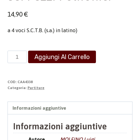
14,90
€
a 4 voci S.C.T.B. (s.a.) in latino)
Sei
Aggiungi Al Carrello
Pezzi
Polifonici
quantità
COD:
CAA4338
Categoria:
Partiture
Informazioni aggiuntive
Informazioni aggiuntive
Autore
MOLFINO Luigi