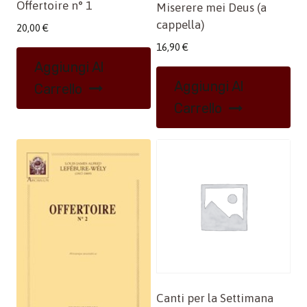
Offertoire n° 1
Miserere mei Deus (a
cappella)
20,00
€
16,90
€
Aggiungi Al
Aggiungi Al
Carrello
Carrello
Canti per la Settimana