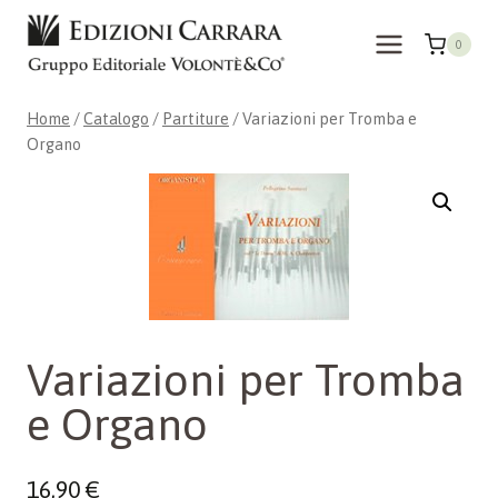
Salta
al
0
contenuto
Home
/
Catalogo
/
Partiture
/
Variazioni per Tromba e
Organo
Variazioni per Tromba
e Organo
16,90
€