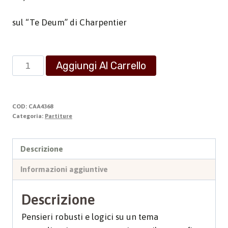
sul “Te Deum” di Charpentier
Variazioni
Aggiungi Al Carrello
per
Tromba
e
COD:
CAA4368
Organo
Categoria:
Partiture
quantità
Descrizione
Informazioni aggiuntive
Descrizione
Pensieri robusti e logici su un tema