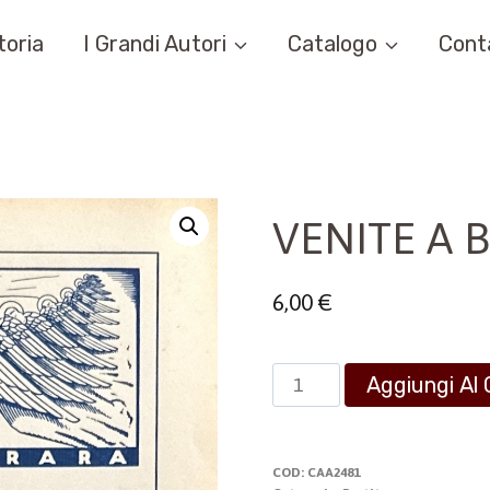
toria
I Grandi Autori
Catalogo
Cont
VENITE A 
6,00
€
VENITE
Aggiungi Al 
A
BETLEMME
quantità
COD:
CAA2481