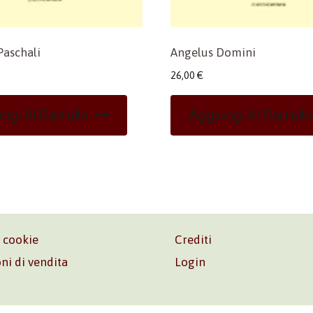
Paschali
Angelus Domini
26,00
€
ngi Al Carrello
Aggiungi Al Carrello
e cookie
Crediti
ni di vendita
Login