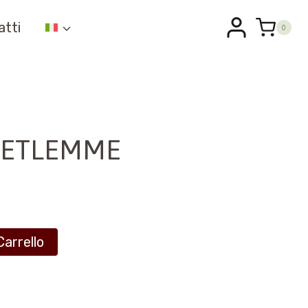
atti
0
BETLEMME
Carrello