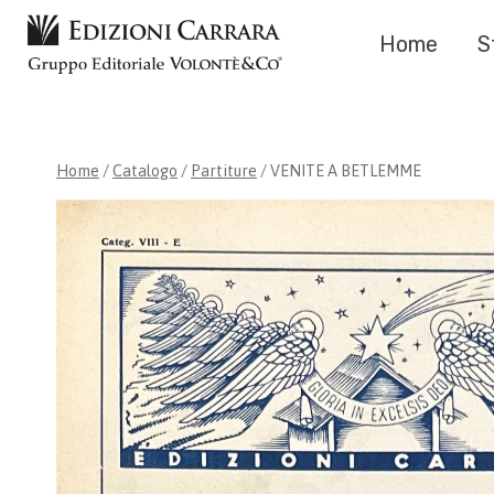
Salta
Home
S
al
contenuto
Home
/
Catalogo
/
Partiture
/
VENITE A BETLEMME