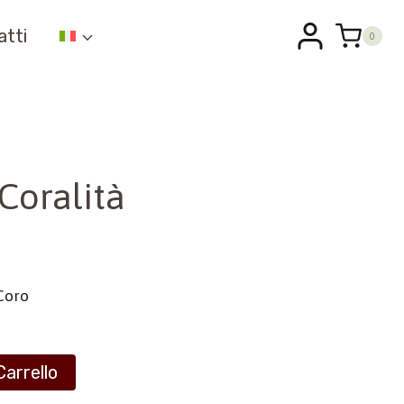
atti
0
 Coralità
Coro
Carrello