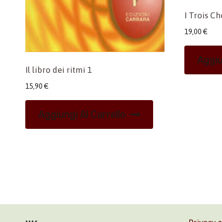
I Trois Ch
19,00
€
Aggiu
Il libro dei ritmi 1
15,90
€
Aggiungi Al Carrello