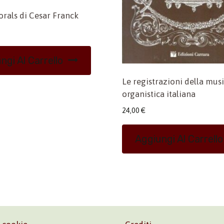
orals di Cesar Franck
ngi Al Carrello
Le registrazioni della mus
organistica italiana
24,00
€
Aggiungi Al Carrello