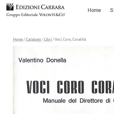
Salta
Home
S
al
contenuto
Home
/
Catalogo
/
Libri
/
Voci, Coro, Coralità