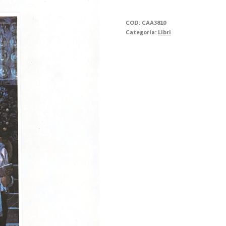
Coralità
quantità
COD:
CAA3810
Categoria:
Libri