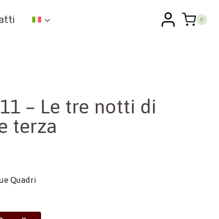
atti
0
1 – Le tre notti di
e terza
 due Quadri