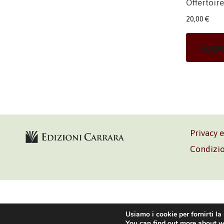
Offertoire
20,00
€
Aggiu
Privacy 
Condizio
Volontè & C
Usiamo i cookie per fornirti la
You can find out more about w