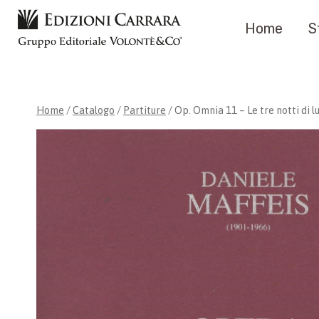
Salta
Home
S
al
contenuto
Home
/
Catalogo
/
Partiture
/
Op. Omnia 11 – Le tre notti di 