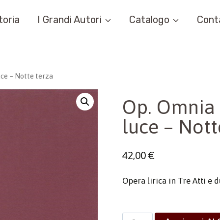
toria
I Grandi Autori
Catalogo
Cont
luce – Notte terza
Op. Omnia 1
luce – Nott
42,00
€
Opera lirica in Tre Atti e
Op.