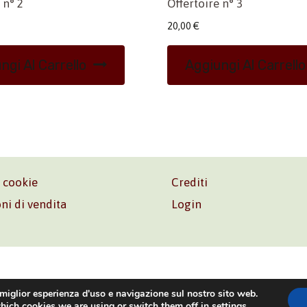
 n° 2
Offertoire n° 3
20,00
€
ngi Al Carrello
Aggiungi Al Carrello
e cookie
Crediti
ni di vendita
Login
o. Srl – P.I. 06181480960 –
info@volonte-co.com
– Tel.
+39 
 miglior esperienza d'uso e navigazione sul nostro sito web.
hich cookies we are using or switch them off in
settings
.