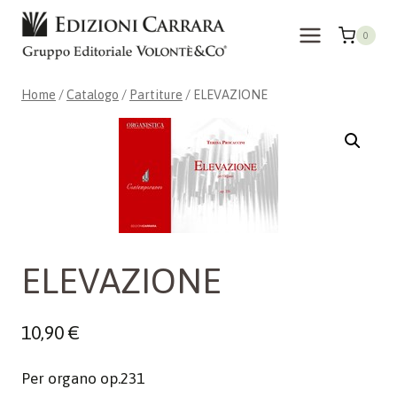
Salta
al
0
contenuto
Home
/
Catalogo
/
Partiture
/
ELEVAZIONE
ELEVAZIONE
10,90
€
Per organo op.231