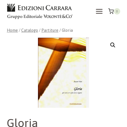
Salta
al
0
contenuto
Home
/
Catalogo
/
Partiture
/
Gloria
Gloria