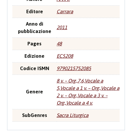
Editore
Carrara
Anno di
2011
pubblicazione
Pages
48
Edizione
EC5208
Codice ISMN
9790215752085
8 v. – Org.,7,6,Vocale a
5,Vocale a 1 v. – Org.,Vocale a
Genere
2 v. – Org.,Vocale a 3 v. –
Org.,Vocale a 4 v.
SubGenres
Sacra Liturgica