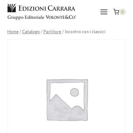
Salta
al
0
contenuto
Home
/
Catalogo
/
Partiture
/
Incontro con i classici