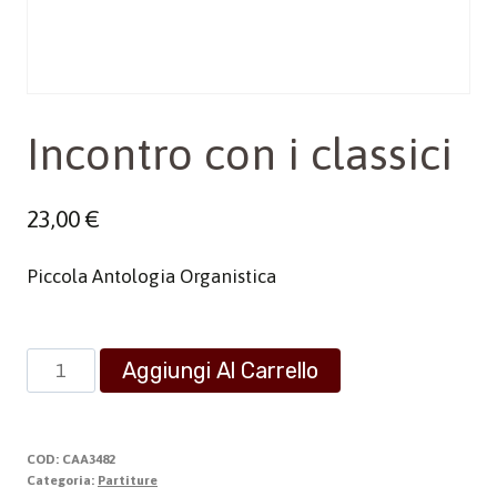
Incontro con i classici
23,00
€
Piccola Antologia Organistica
Incontro
Aggiungi Al Carrello
con
i
classici
COD:
CAA3482
quantità
Categoria:
Partiture