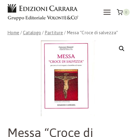
Salta
al
0
contenuto
Home
/
Catalogo
/
Partiture
/
Messa “Croce di salvezza”
Messa “Croce di