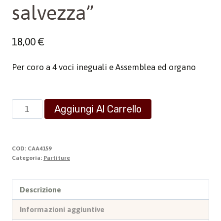
salvezza”
18,00
€
Per coro a 4 voci ineguali e Assemblea ed organo
Messa
Aggiungi Al Carrello
"Croce
di
salvezza"
COD:
CAA4159
quantità
Categoria:
Partiture
Descrizione
Informazioni aggiuntive