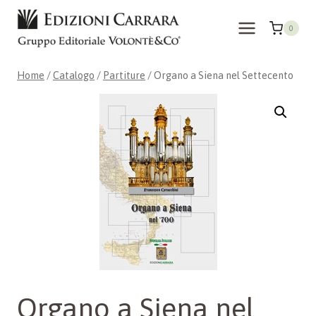
Salta
al
0
contenuto
Home
/
Catalogo
/
Partiture
/
Organo a Siena nel Settecento
Organo a Siena nel