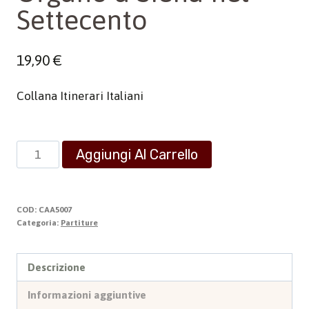
Settecento
19,90
€
Collana Itinerari Italiani
Organo
Aggiungi Al Carrello
a
Siena
nel
COD:
CAA5007
Settecento
Categoria:
Partiture
quantità
Descrizione
Informazioni aggiuntive