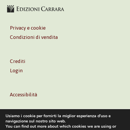
Privacy e cookie
Condizioni di vendita
Crediti
Login
Accessibilità
Usiamo i cookie per fornirti la miglior esperienza d'uso e
navigazione sul nostro sito web.
You can find out more about which cookies we are using or
Volontè & Co. Srl – P.I. 06181480960 –
info@volonte-