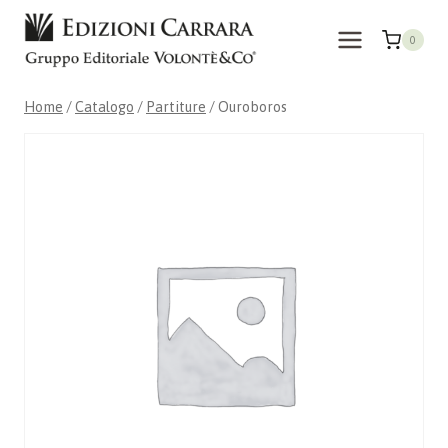
Salta
al
0
contenuto
Home
/
Catalogo
/
Partiture
/
Ouroboros