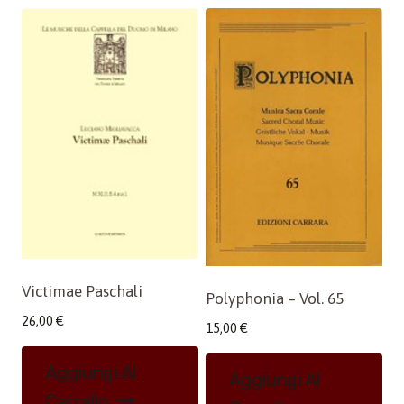
Victimae Paschali
Polyphonia – Vol. 65
26,00
€
15,00
€
Aggiungi Al
Aggiungi Al
Carrello