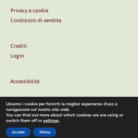
Privacy e cookie
Condizioni di vendita
Crediti
Login
Accessibilità
Usiamo i cookie per fornirti la miglior esperienza d'uso e
navigazione sul nostro sito web.
You can find out more about which cookies we are using or
Volontè & Co. Srl – P.I. 06181480960 –
info@volonte-
switch them off in
settings
.
co.com
– Tel.
+39 02 45473285
Accetta
Rifiuta