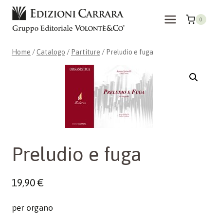
Salta
al
0
contenuto
Home
/
Catalogo
/
Partiture
/
Preludio e fuga
Preludio e fuga
19,90
€
per organo