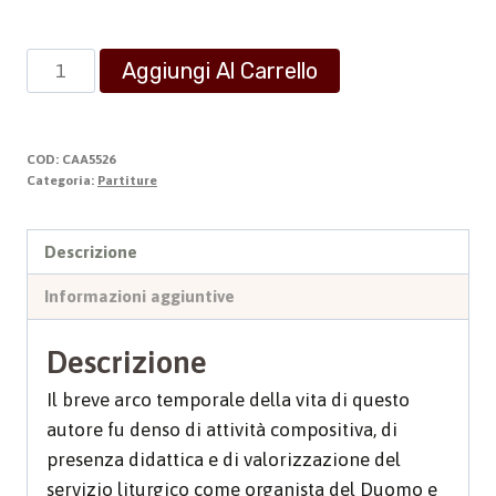
Preludio
Aggiungi Al Carrello
e
fuga
quantità
COD:
CAA5526
Categoria:
Partiture
Descrizione
Informazioni aggiuntive
Descrizione
Il breve arco temporale della vita di questo
autore fu denso di attività compositiva, di
presenza didattica e di valorizzazione del
servizio liturgico come organista del Duomo e