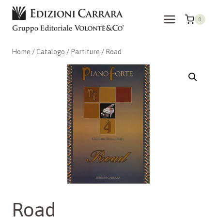
Salta
al
0
contenuto
Home
/
Catalogo
/
Partiture
/
Road
Road