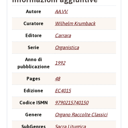
Autore
AA.VV.
Curatore
Wilhelm Krumback
Editore
Carrara
Serie
Organistica
Anno di
1992
pubblicazione
Pages
48
Edizione
EC4015
Codice ISMN
9790215740150
Genere
Organo Raccolte Classici
SubGenres
Sacra Liturgica