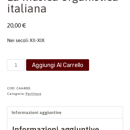
italiana
20,00
€
Nei secoli XII-XIX
La
Aggiungi Al Carrello
musica
organistica
italiana
COD:
CAA4015
quantità
Categoria:
Partiture
Informazioni aggiuntive
Informazioni aggiuntive