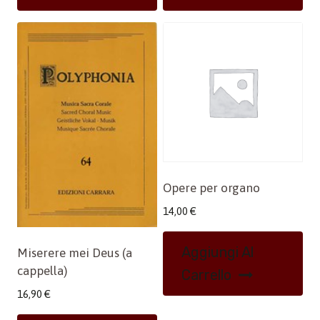
Opere per organo
14,00
€
Aggiungi Al
Miserere mei Deus (a
cappella)
Carrello
16,90
€