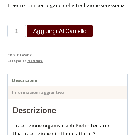
Trascrizioni per organo della tradizione serassiana
Ouverture
Aggiungi Al Carrello
da
"La
Gazza
COD:
CAA5017
Ladra"
Categoria:
Partiture
quantità
Descrizione
Informazioni aggiuntive
Descrizione
Trascrizione organistica di Pietro Ferrario.
Una trascrizione di ottima fattura. Gli