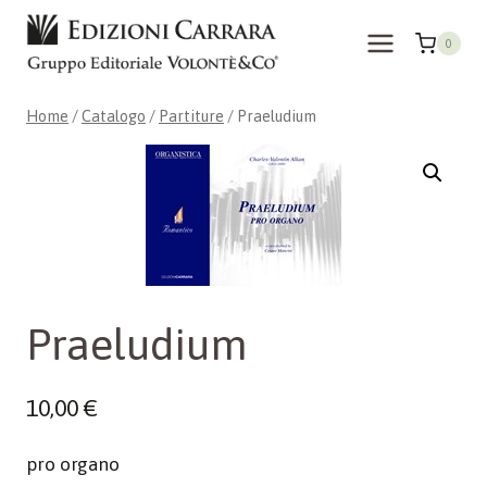
Salta
al
0
contenuto
Home
/
Catalogo
/
Partiture
/
Praeludium
Praeludium
10,00
€
pro organo