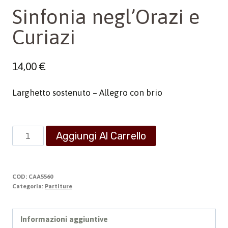
Sinfonia negl’Orazi e
Curiazi
14,00
€
Larghetto sostenuto – Allegro con brio
Sinfonia
Aggiungi Al Carrello
negl'Orazi
e
Curiazi
COD:
CAA5560
quantità
Categoria:
Partiture
Informazioni aggiuntive