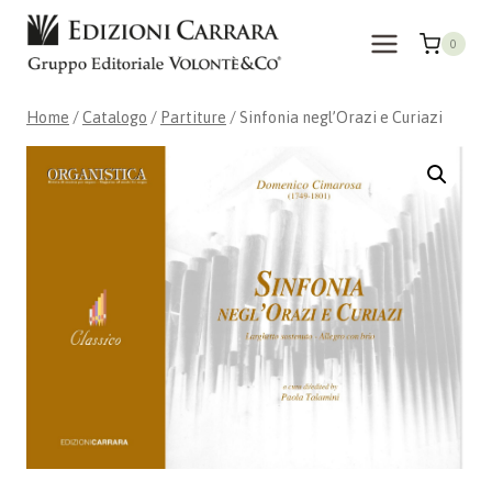
Salta
al
0
contenuto
Home
/
Catalogo
/
Partiture
/
Sinfonia negl’Orazi e Curiazi